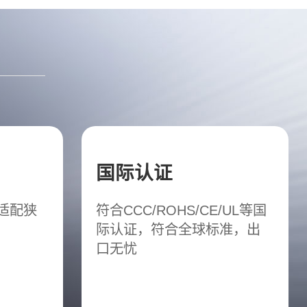
国际认证
松适配狭
符合CCC/ROHS/CE/UL等国
际认证，符合全球标准，出
口无忧