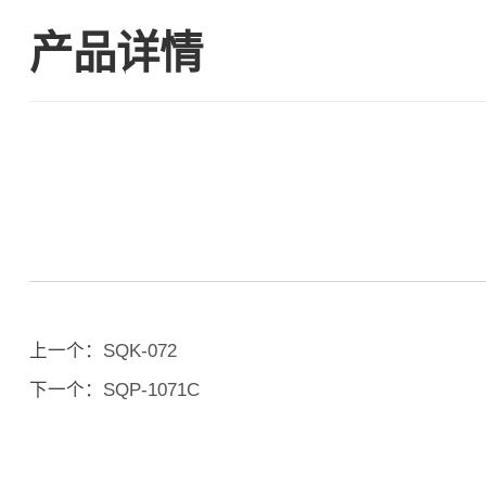
产品详情
上一个：
SQK-072
下一个：
SQP-1071C