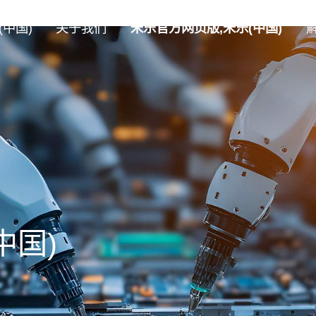
中国)
关于我们
米乐官方网页版,米乐(中国)
中国)