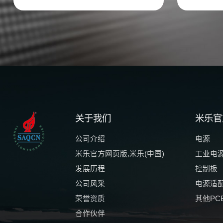
关于我们
米乐官
公司介绍
电源
米乐官方网页版,米乐(中国)
工业电
发展历程
控制板
公司风采
电源适
荣誉资质
其他PC
合作伙伴