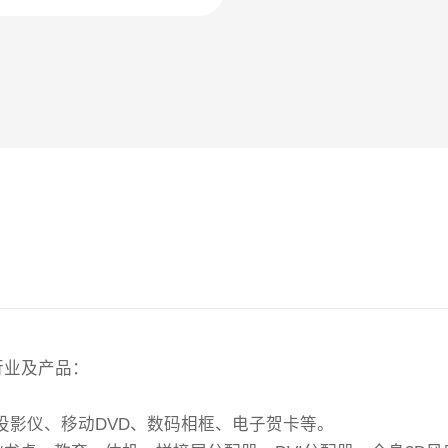
行业及产品：
投影仪、移动DVD、数码相框、电子贺卡等。