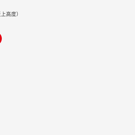
（板上高度）