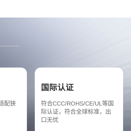
国际认证
松适配狭
符合CCC/ROHS/CE/UL等国
际认证，符合全球标准，出
口无忧