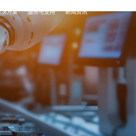
解决方案
服务与支持
新闻资讯