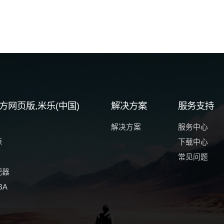
方网页版,米乐(中国)
解决方案
服务支持
解决方案
服务中心
源
下载中心
常见问题
配器
BA