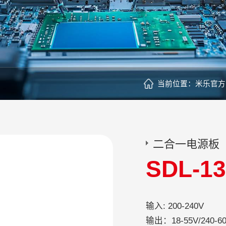
当前位置：
米乐官方网
二合一电源板
SDL-1
输入: 
输出：18-55V/240-6