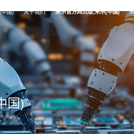
中国)
关于我们
米乐官方网页版,米乐(中国)
中国)