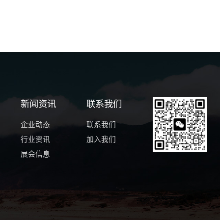
新闻资讯
联系我们
企业动态
联系我们
行业资讯
加入我们
展会信息