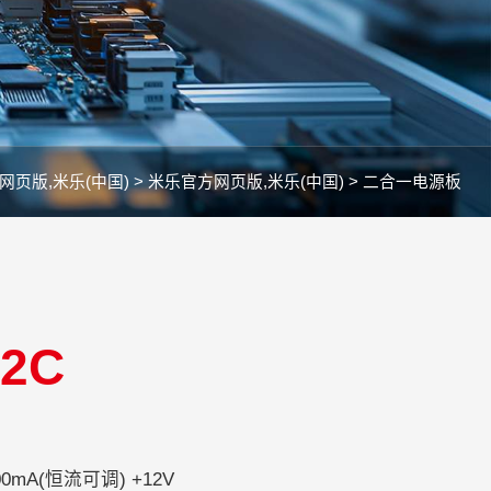
页版,米乐(中国) >
米乐官方网页版,米乐(中国) >
二合一电源板
32C
200-240V
00mA(恒流可调) +12V