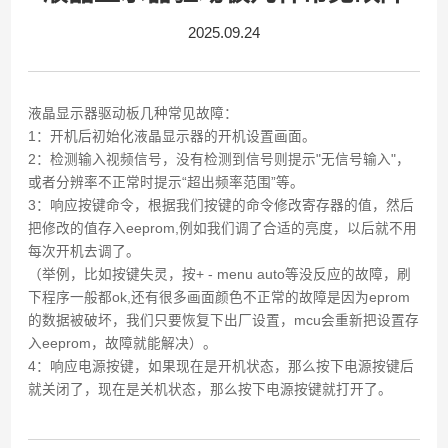
2025.09.24
液晶显示器驱动板几种常见故障：
1：开机后初始化液晶显示器的开机设置画面。
2：检测输入视频信号，没有检测到信号则提示"无信号输入"，
或者分辨率不正常时提示“超出频率范围”等。
3：响应按键命令，根据我们按键的命令修改寄存器的值，然后
把修改的值存入eeprom,例如我们调了合适的亮度，以后就不用
每次开机去调了。
（举例，比如按键失灵，按+ - menu auto等没反应的故障，刷
下程序一般都ok,还有很多画面颜色不正常的故障是因为eprom
的数据被破坏，我们只要恢复下出厂设置，mcu会重新把设置存
入eeprom，故障就能解决）。
4：响应电源按键，如果现在是开机状态，那么按下电源按键后
就关闭了，现在是关机状态，那么按下电源按键就打开了。